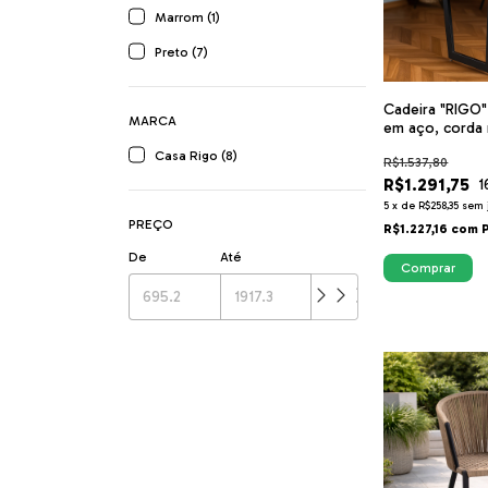
Marrom (1)
Preto (7)
Cadeira "RIGO"
MARCA
em aço, corda 
maciça
Casa Rigo (8)
R$1.537,80
R$1.291,75
1
5
x
de
R$258,35
sem 
PREÇO
R$1.227,16
com
De
Até