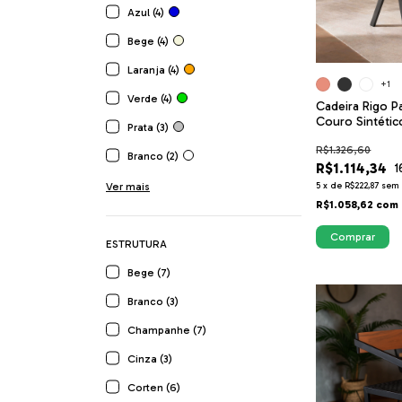
Azul (4)
Bege (4)
Laranja (4)
+1
Verde (4)
Cadeira Rigo P
Couro Sintétic
Prata (3)
Moderna para S
R$1.326,60
Espaço Gourm
Branco (2)
R$1.114,34
1
Ver mais
5
x
de
R$222,87
sem 
R$1.058,62
com
Comprar
ESTRUTURA
Bege (7)
Branco (3)
Champanhe (7)
Cinza (3)
Corten (6)