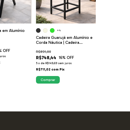
la em Alumínio
+4
Cadeira Guarujá em Alumínio e
Corda Náutica | Cadeira
Moderna para Área Gourmet,
% OFF
R$891,00
Varanda e Jardim
uros
R$748,44
16
% OFF
x
5
x
de
R$149,69
sem juros
R$711,02
com
Pix
Comprar