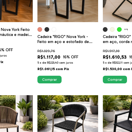
 Nova York Feito
+4
náutica e madeira
Cadeira "RIGO" Nova York -
Cadeira "RIGO"
Feito em aço e estofado de
em aço, corda 
couro sintético
maciça
6
% OFF
R$1.329,76
R$1.917,30
juros
R$1.117,00
R$1.610,53
16
% OFF
1
Pix
5
x
de
R$223,40
sem juros
5
x
de
R$322,11
sem j
R$1.061,15
com
Pix
R$1.530,00
com
Comprar
Comprar