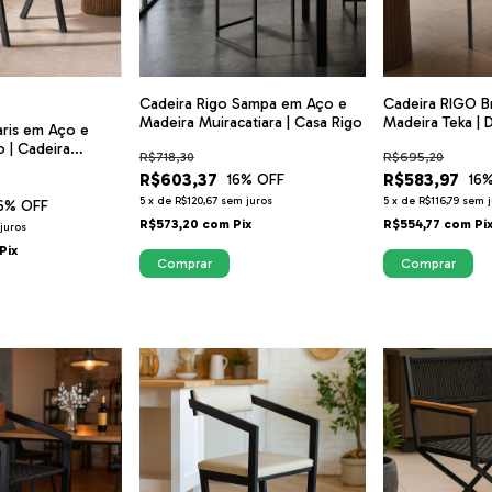
Cadeira Rigo Sampa em Aço e
Cadeira RIGO Br
Madeira Muiracatiara | Casa Rigo
Madeira Teka | 
aris em Aço e
Sofisticado | C
o | Cadeira
R$718,30
R$695,20
ala de Jantar e
R$603,37
R$583,97
16
% OFF
16
%
et
5
x
de
R$120,67
sem juros
5
x
de
R$116,79
sem j
6
% OFF
R$573,20
com
Pix
R$554,77
com
Pi
juros
Pix
Comprar
Comprar