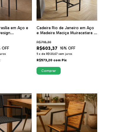
asília em Aço e
Cadeira Rio de Janeiro em Aço
Design
e Madeira Maciça Muiracatiara |
asa Rigo
Casa Rigo
R$718,30
R$603,37
 OFF
16
% OFF
uros
5
x
de
R$120,67
sem juros
x
R$573,20
com
Pix
Comprar