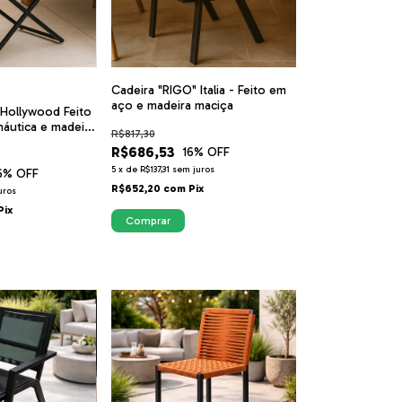
Cadeira "RIGO" Italia - Feito em
aço e madeira maciça
 Hollywood Feito
náutica e madeira
R$817,30
R$686,53
16
% OFF
5
x
de
R$137,31
sem juros
6
% OFF
R$652,20
com
Pix
uros
Pix