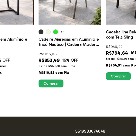
Cadeira Ilha Be
+4
com Tela Sling
a em Alumínio e
Cadeira Maresias em Alumínio e
Tricô Náutico | Cadeira Moderna
R$946,00
para Área Externa, Varanda
R$794,64
16
R$1.016,06
Gourmet e Jardim
5
x
de
R$158,93
sem j
R$853,49
% OFF
16
% OFF
R$754,91
com
Pi
juros
5
x
de
R$170,70
sem juros
x
R$810,82
com
Pix
Comprar
5519983074048