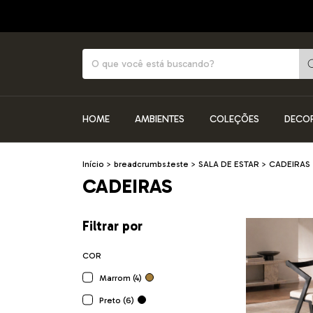
HOME
AMBIENTES
COLEÇÕES
DECO
Início
>
breadcrumbs.teste
>
SALA DE ESTAR
>
CADEIRAS
CADEIRAS
Filtrar por
COR
Marrom (4)
Preto (6)