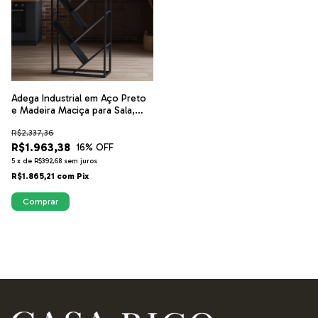
Adega Industrial em Aço Preto
e Madeira Maciça para Sala,
Área Gourmet e Escritório
R$2.337,36
R$1.963,38
16
% OFF
5
x
de
R$392,68
sem juros
R$1.865,21
com
Pix