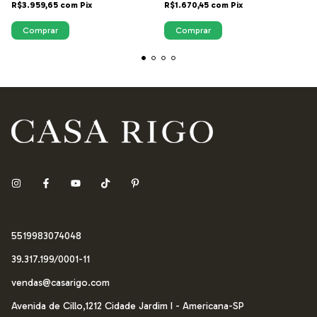
R$3.959,65
com
Pix
R$1.670,45
com
Pix
Comprar
5519983074048
39.317.199/0001-11
vendas@casarigo.com
Avenida de Cillo,1212 Cidade Jardim I - Americana-SP