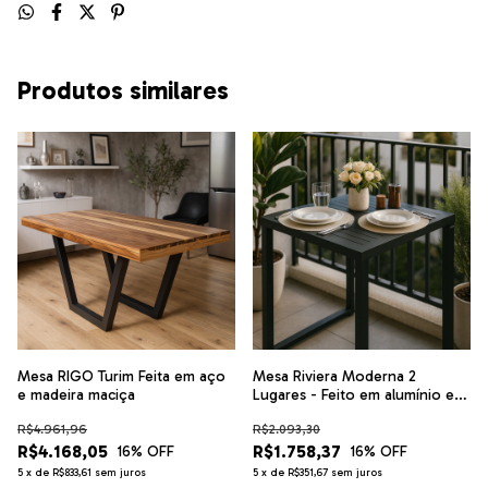
Produtos similares
Mesa RIGO Turim Feita em aço
Mesa Riviera Moderna 2
e madeira maciça
Lugares - Feito em alumínio e
pintura eletrostática
R$4.961,96
R$2.093,30
R$4.168,05
R$1.758,37
16
% OFF
16
% OFF
5
x
de
R$833,61
sem juros
5
x
de
R$351,67
sem juros